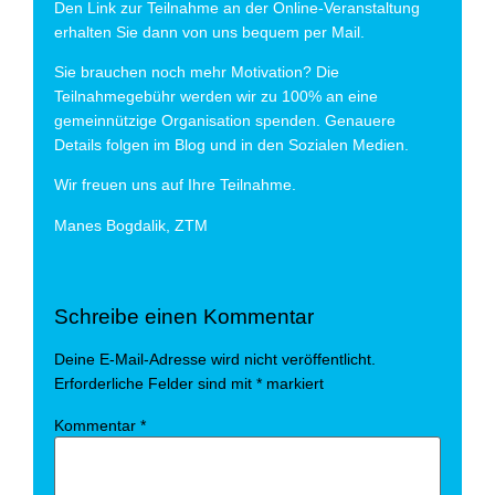
Den Link zur Teilnahme an der Online-Veranstaltung
erhalten Sie dann von uns bequem per Mail.
Sie brauchen noch mehr Motivation? Die
Teilnahmegebühr werden wir zu 100% an eine
gemeinnützige Organisation spenden. Genauere
Details folgen im Blog und in den Sozialen Medien.
Wir freuen uns auf Ihre Teilnahme.
Manes Bogdalik, ZTM
Schreibe einen Kommentar
Deine E-Mail-Adresse wird nicht veröffentlicht.
Erforderliche Felder sind mit
*
markiert
Kommentar
*