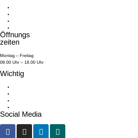
05528 / 99 99 55
05528 / 99 99 66
info@1dsz.de
05528 / 99 99 55
Öffnungs
zeiten
Montag – Freitag
08.00 Uhr – 18.00 Uhr
Wichtig
Impressum
Datenschutzerklärung
AGBs
Kundenportal
Social Media