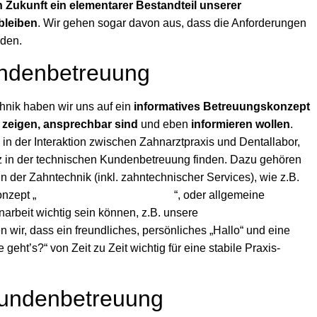
n Zukunft ein elementarer Bestandteil unserer
bleiben
. Wir gehen sogar davon aus, dass die Anforderungen
rden.
undenbetreuung
hnik haben wir uns auf ein
informatives Betreuungskonzept
 zeigen, ansprechbar sind
und eben
informieren wollen
.
n der Interaktion zwischen Zahnarztpraxis und Dentallabor,
tz in der technischen Kundenbetreuung finden. Dazu gehören
der Zahntechnik (inkl. zahntechnischer Services), wie z.B.
onzept „
Kommunikation auf Distanz
“, oder allgemeine
arbeit wichtig sein können, z.B. unsere
Initiative für mehr
 wir, dass ein freundliches, persönliches „Hallo“ und eine
geht’s?“ von Zeit zu Zeit wichtig für eine stabile Praxis-
Kundenbetreuung