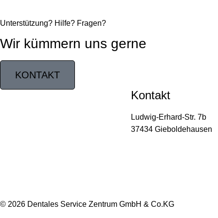
Unterstützung? Hilfe? Fragen?
Wir kümmern uns gerne
KONTAKT
Kontakt
Ludwig-Erhard-Str. 7b
37434 Gieboldehausen
05528 / 99 99 55
05528 / 99 99 66
info@1dsz.de
05528 / 99 99 55
© 2026 Dentales Service Zentrum GmbH & Co.KG