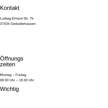
Kontakt
Ludwig-Erhard-Str. 7b
37434 Gieboldehausen
05528 / 99 99 55
05528 / 99 99 66
info@1dsz.de
05528 / 99 99 55
Öffnungs
zeiten
Montag – Freitag
08.00 Uhr – 18.00 Uhr
Wichtig
Impressum
Datenschutzerklärung